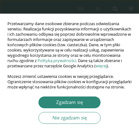
EN
PL
Przetwarzamy dane osobowe zbierane podczas odwiedzania
Wydawnictwo
serwisu. Realizacja funkcji pozyskiwania informacji o użytkownikach
i ich zachowaniu odbywa się poprzez dobrowolnie wprowadzone w
AWSGE
formularzach informacje oraz zapisywanie w urządzeniach
końcowych plików cookies (tzw. ciasteczka). Dane, w tym pliki
cookies, wykorzystywane są w celu realizacji usług, zapewnienia
Akademia Nauk Stosowanych
wygodnego korzystania ze strony oraz w celu monitorowania
WSGE
ruchu zgodnie z
Polityką prywatności
. Dane są także zbierane i
przetwarzane przez narzędzie Google Analytics (
więcej
).
im. Alcide De Gasperi
Możesz zmienić ustawienia cookies w swojej przeglądarce.
Ograniczenie stosowania plików cookies w konfiguracji przeglądarki
może wpłynąć na niektóre funkcjonalności dostępne na stronie.
Autor
Monika Jurewicz
Zgadzam się
ROZDZIAŁ KSIĄŻKI
Nie zgadzam się
PRZEDSZKOLE JAKO INSTYTUCJA WSPIERAJĄCA
DZIAŁANIA WYCHOWAWCZE RODZINY WOBEC
DZIECKA