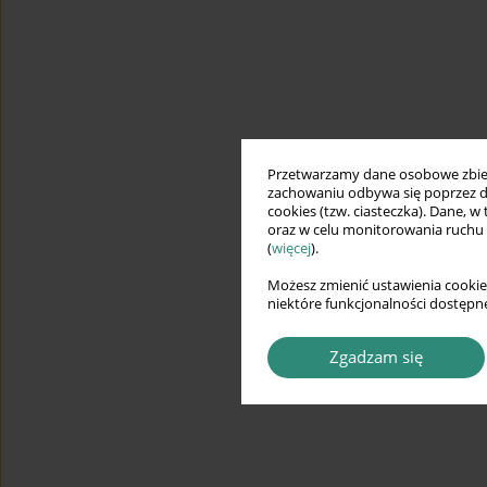
Przetwarzamy dane osobowe zbiera
zachowaniu odbywa się poprzez d
cookies (tzw. ciasteczka). Dane, w
oraz w celu monitorowania ruchu
(
więcej
).
Możesz zmienić ustawienia cookie
niektóre funkcjonalności dostępne
Zgadzam się