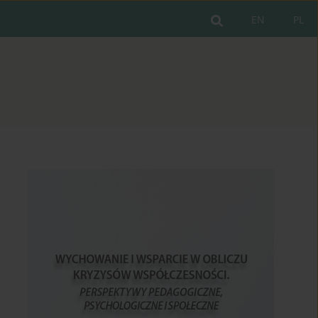
EN
PL