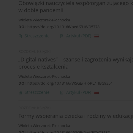
Obowiązki nauczyciela współorganizującego k
w dobie pandemii
Wioleta Wieczorek-Płochocka
DOI
:
https://doi.org/10.13166/ped/ZHWD5778
Streszczenie
Artykuł
(PDF)
ROZDZIAŁ KSIĄŻKI
„Digital natives” – szanse i zagrożenia wyni
procesie kształcenia
Wioleta Wieczorek-Płochocka
DOI
:
https://doi.org/10.13166/WSGE/HR-PL/TIBG9354
Streszczenie
Artykuł
(PDF)
ROZDZIAŁ KSIĄŻKI
Formy wspierania dziecka i rodziny w edukacji
Wioleta Wieczorek-Płochocka
DOI
:
https://doi.org/10.13166/WSGE/Ped/FCYQ3137