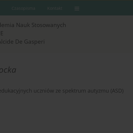
Czasopisma
Kontakt
demia Nauk Stosowanych
E
Alcide De Gasperi
hocka
 edukacyjnych uczniów ze spektrum autyzmu (ASD)