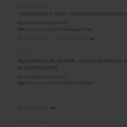
ROZDZIAŁ KSIĄŻKI
Uzależnienia u dzieci ze specjalnymi potrzeb
Wioleta Wieczorek-Płochocka
DOI
:
https://doi.org/10.13166/awsge/187763
Streszczenie
Artykuł
(PDF)
KSIĄŻKA
Wychowanie do techniki. Zajęcia techniczne w
wczesnoszkolnej
Wioleta Wieczorek-Płochocka
DOI
:
https://doi.org/10.13166/WP/OVWF9849
Artykuł
(PDF)
ROZDZIAŁ KSIĄŻKI