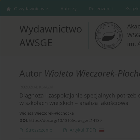
O wydawnictwie
Autorzy
Recenzenci
Książki
Aka
Wydawnictwo
WSG
AWSGE
im. 
Autor
Wioleta Wieczorek-Płoc
ROZDZIAŁ KSIĄŻKI
Diagnoza i zaspokajanie specjalnych potrzeb
w szkołach wiejskich – analiza jakościowa
Wioleta Wieczorek-Płochocka
DOI
:
https://doi.org/10.13166/awsge/214139
Streszczenie
Artykuł
(PDF)