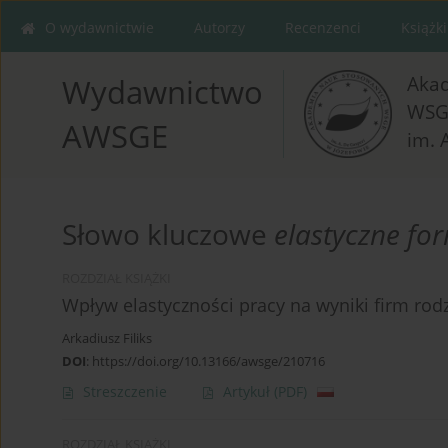
O wydawnictwie
Autorzy
Recenzenci
Książki
Aka
Wydawnictwo
WSG
AWSGE
im. 
Słowo kluczowe
elastyczne fo
ROZDZIAŁ KSIĄŻKI
Wpływ elastyczności pracy na wyniki firm rodz
Arkadiusz Filiks
DOI
:
https://doi.org/10.13166/awsge/210716
Streszczenie
Artykuł
(PDF)
ROZDZIAŁ KSIĄŻKI