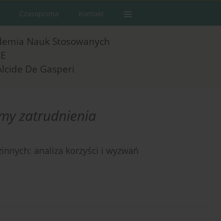
Czasopisma
Kontakt
demia Nauk Stosowanych
E
Alcide De Gasperi
rmy zatrudnienia
innych: analiza korzyści i wyzwań