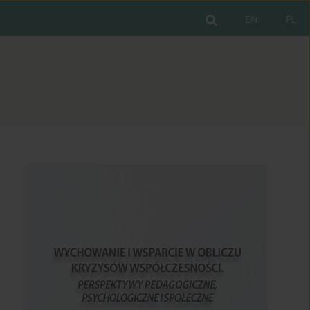
EN
PL