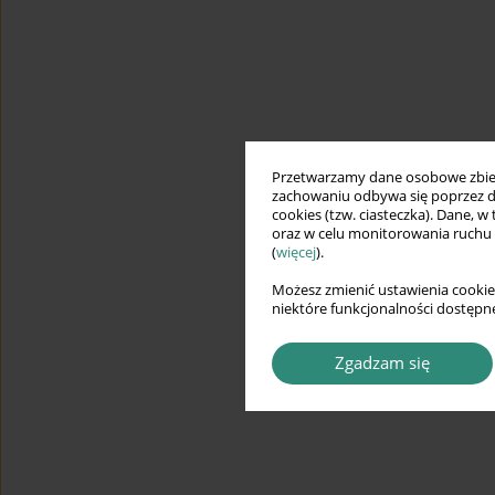
Przetwarzamy dane osobowe zbiera
zachowaniu odbywa się poprzez d
cookies (tzw. ciasteczka). Dane, w
oraz w celu monitorowania ruchu
(
więcej
).
Możesz zmienić ustawienia cookie
niektóre funkcjonalności dostępne
Zgadzam się