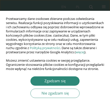
EN
PL
Przetwarzamy dane osobowe zbierane podczas odwiedzania
Wydawnictwo
serwisu. Realizacja funkcji pozyskiwania informacji o użytkownikach
i ich zachowaniu odbywa się poprzez dobrowolnie wprowadzone w
AWSGE
formularzach informacje oraz zapisywanie w urządzeniach
końcowych plików cookies (tzw. ciasteczka). Dane, w tym pliki
cookies, wykorzystywane są w celu realizacji usług, zapewnienia
Akademia Nauk Stosowanych
wygodnego korzystania ze strony oraz w celu monitorowania
WSGE
ruchu zgodnie z
Polityką prywatności
. Dane są także zbierane i
przetwarzane przez narzędzie Google Analytics (
więcej
).
im. Alcide De Gasperi
Możesz zmienić ustawienia cookies w swojej przeglądarce.
Ograniczenie stosowania plików cookies w konfiguracji przeglądarki
może wpłynąć na niektóre funkcjonalności dostępne na stronie.
Słowo kluczowe
kurator sądowy
Zgadzam się
ROZDZIAŁ KSIĄŻKI
Nie zgadzam się
Funkcjonowanie nieletnich w ośrodku
kuratorskim
Katarzyna Korona