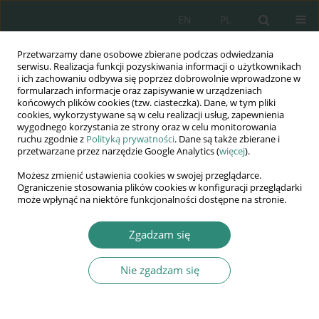
EN
PL
Przetwarzamy dane osobowe zbierane podczas odwiedzania
Wydawnictwo
serwisu. Realizacja funkcji pozyskiwania informacji o użytkownikach
i ich zachowaniu odbywa się poprzez dobrowolnie wprowadzone w
AWSGE
formularzach informacje oraz zapisywanie w urządzeniach
końcowych plików cookies (tzw. ciasteczka). Dane, w tym pliki
cookies, wykorzystywane są w celu realizacji usług, zapewnienia
Akademia Nauk Stosowanych
wygodnego korzystania ze strony oraz w celu monitorowania
WSGE
ruchu zgodnie z
Polityką prywatności
. Dane są także zbierane i
przetwarzane przez narzędzie Google Analytics (
więcej
).
im. Alcide De Gasperi
Możesz zmienić ustawienia cookies w swojej przeglądarce.
Ograniczenie stosowania plików cookies w konfiguracji przeglądarki
może wpłynąć na niektóre funkcjonalności dostępne na stronie.
Słowo kluczowe
przestępstwo
Zgadzam się
ROZDZIAŁ KSIĄŻKI
Nie zgadzam się
Zniesławienie za pomocą Internetu
Paulina Siejka-Wieczerzycka