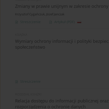
Zmiany w prawie unijnym w zakresie ochron
Krzysztof Cygańczuk
,
Józef Janczak
Streszczenie
Artykuł
(PDF)
KSIĄŻKA
Wymiary ochrony informacji i polityki bezpi
społeczeństwo
Streszczenie
ROZDZIAŁ KSIĄŻKI
Relacja dostępu do informacji publicznej or
rozporządzenia o ochronie danych