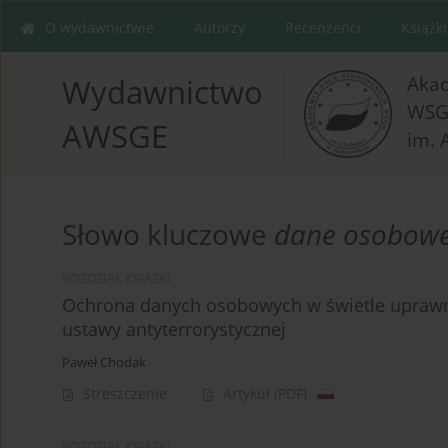
O wydawnictwie
Autorzy
Recenzenci
Książki
Aka
Wydawnictwo
WSG
AWSGE
im. 
Słowo kluczowe
dane osobow
ROZDZIAŁ KSIĄŻKI
Ochrona danych osobowych w świetle uprawni
ustawy antyterrorystycznej
Paweł Chodak
Streszczenie
Artykuł
(PDF)
ROZDZIAŁ KSIĄŻKI