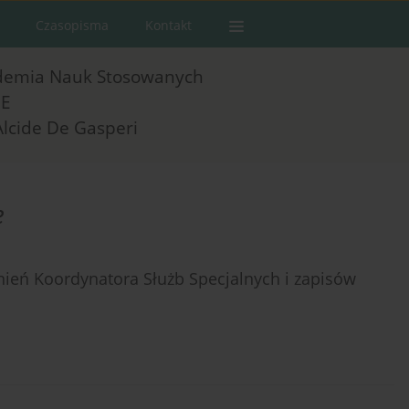
Czasopisma
Kontakt
demia Nauk Stosowanych
E
Alcide De Gasperi
e
eń Koordynatora Służb Specjalnych i zapisów