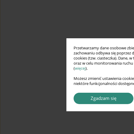
Przetwarzamy dane osobowe zbiera
zachowaniu odbywa się poprzez d
cookies (tzw. ciasteczka). Dane, w
oraz w celu monitorowania ruchu
(
więcej
).
Możesz zmienić ustawienia cookie
niektóre funkcjonalności dostępne
Zgadzam się