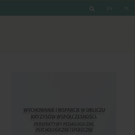
EN
PL