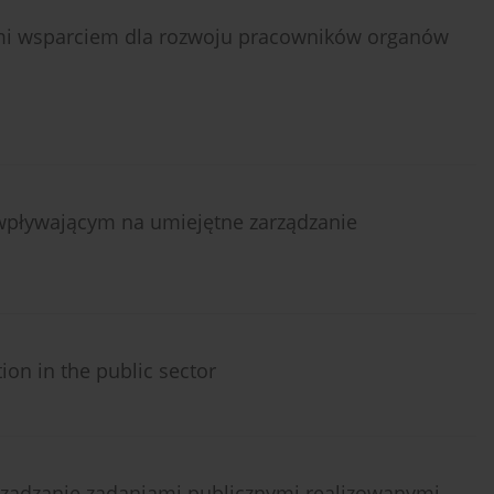
ami wsparciem dla rozwoju pracowników organów
 wpływającym na umiejętne zarządzanie
on in the public sector
ządzanie zadaniami publicznymi realizowanymi