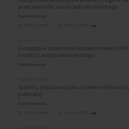
przez jednostki samorządu terytorialnego
Paweł Romaniuk
Streszczenie
Artykuł
(PDF)
ROZDZIAŁ KSIĄŻKI
Zarządzanie systemami bezpieczeństwa inform
instytucji audytu wewnętrznego
Paweł Romaniuk
ROZDZIAŁ KSIĄŻKI
Systemy zarządzania jako istotne mechanizmy
publicznej
Paweł Romaniuk
Streszczenie
Artykuł
(PDF)
ROZDZIAŁ KSIĄŻKI