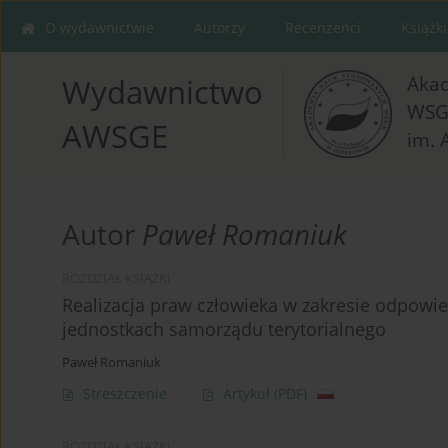
O wydawnictwie
Autorzy
Recenzenci
Książki
Aka
Wydawnictwo
WSG
AWSGE
im. 
Autor
Paweł Romaniuk
ROZDZIAŁ KSIĄŻKI
Realizacja praw człowieka w zakresie odpow
jednostkach samorządu terytorialnego
Paweł Romaniuk
Streszczenie
Artykuł
(PDF)
ROZDZIAŁ KSIĄŻKI