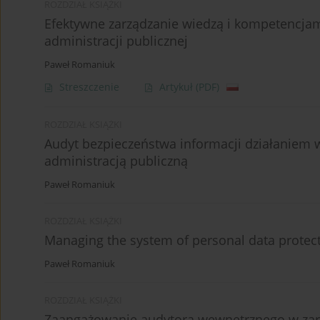
ROZDZIAŁ KSIĄŻKI
Efektywne zarządzanie wiedzą i kompetencj
administracji publicznej
Paweł Romaniuk
Streszczenie
Artykuł
(PDF)
ROZDZIAŁ KSIĄŻKI
Audyt bezpieczeństwa informacji działaniem
administracją publiczną
Paweł Romaniuk
ROZDZIAŁ KSIĄŻKI
Managing the system of personal data protecti
Paweł Romaniuk
ROZDZIAŁ KSIĄŻKI
Zaangażowanie audytora wewnętrznego w zar