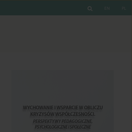
EN
PL