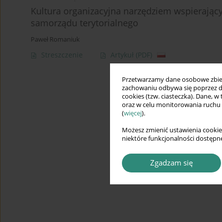
Kultura organizacyjna narzędziem wspierają
samorządu terytorialnego
Paweł Romaniuk
Streszczenie
Artykuł
(PDF)
Przetwarzamy dane osobowe zbiera
zachowaniu odbywa się poprzez d
cookies (tzw. ciasteczka). Dane, w
oraz w celu monitorowania ruchu
(
więcej
).
Możesz zmienić ustawienia cookie
niektóre funkcjonalności dostępne
Zgadzam się