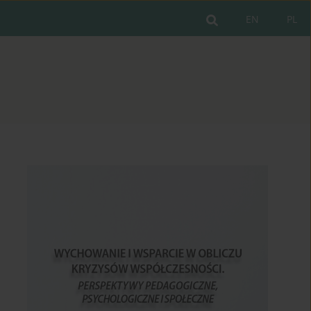
EN
PL