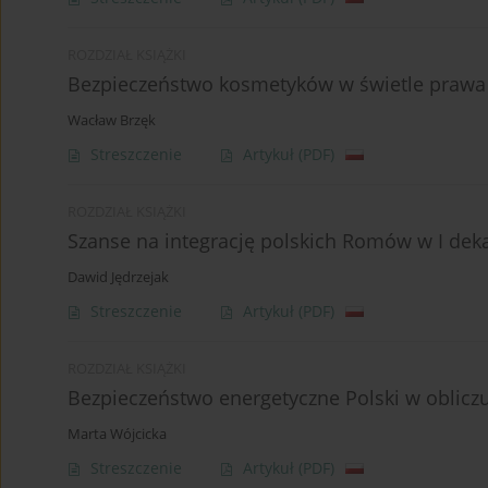
ROZDZIAŁ KSIĄŻKI
Bezpieczeństwo kosmetyków w świetle prawa 
Wacław Brzęk
Streszczenie
Artykuł
(PDF)
ROZDZIAŁ KSIĄŻKI
Szanse na integrację polskich Romów w I deka
Dawid Jędrzejak
Streszczenie
Artykuł
(PDF)
ROZDZIAŁ KSIĄŻKI
Bezpieczeństwo energetyczne Polski w oblic
Marta Wójcicka
Streszczenie
Artykuł
(PDF)