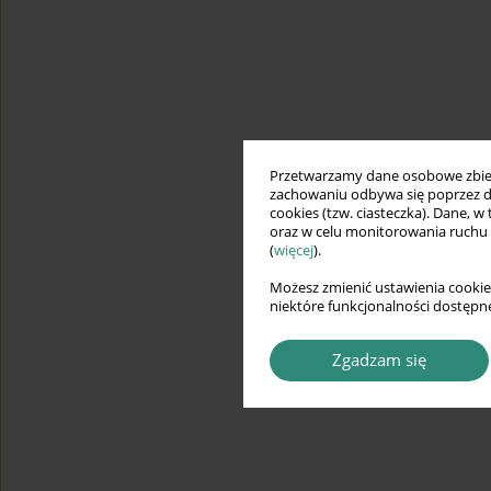
Przetwarzamy dane osobowe zbiera
zachowaniu odbywa się poprzez d
cookies (tzw. ciasteczka). Dane, w
oraz w celu monitorowania ruchu
(
więcej
).
Możesz zmienić ustawienia cookie
niektóre funkcjonalności dostępne
Zgadzam się