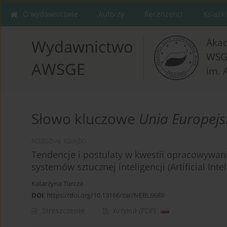
O wydawnictwie
Autorzy
Recenzenci
Książki
Aka
Wydawnictwo
WSG
AWSGE
im. 
Słowo kluczowe
Unia Europej
ROZDZIAŁ KSIĄŻKI
Tendencje i postulaty w kwestii opracowywan
systemów sztucznej inteligencji (Artificial Inte
Katarzyna Turcza
DOI
:
https://doi.org/10.13166/zar/NEBL6689
Streszczenie
Artykuł
(PDF)