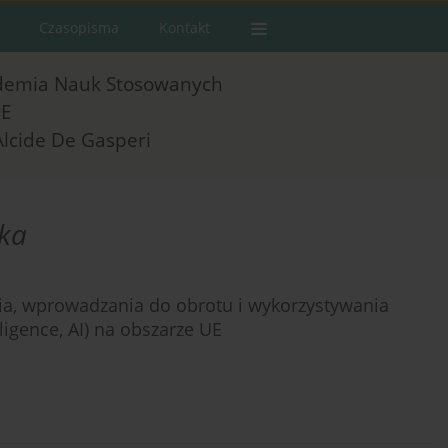
Czasopisma
Kontakt
demia Nauk Stosowanych
E
Alcide De Gasperi
ska
ia, wprowadzania do obrotu i wykorzystywania
lligence, AI) na obszarze UE