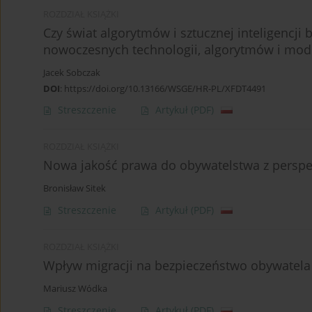
ROZDZIAŁ KSIĄŻKI
Czy świat algorytmów i sztucznej inteligencji
nowoczesnych technologii, algorytmów i mod
Jacek Sobczak
DOI
:
https://doi.org/10.13166/WSGE/HR-PL/XFDT4491
Streszczenie
Artykuł
(PDF)
ROZDZIAŁ KSIĄŻKI
Nowa jakość prawa do obywatelstwa z perspe
Bronisław Sitek
Streszczenie
Artykuł
(PDF)
ROZDZIAŁ KSIĄŻKI
Wpływ migracji na bezpieczeństwo obywatela
Mariusz Wódka
Streszczenie
Artykuł
(PDF)