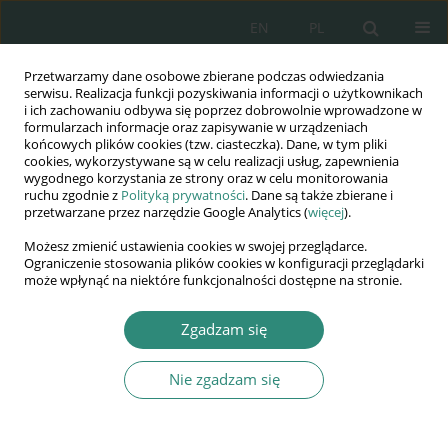
EN
PL
Przetwarzamy dane osobowe zbierane podczas odwiedzania
Wydawnictwo
serwisu. Realizacja funkcji pozyskiwania informacji o użytkownikach
i ich zachowaniu odbywa się poprzez dobrowolnie wprowadzone w
AWSGE
formularzach informacje oraz zapisywanie w urządzeniach
końcowych plików cookies (tzw. ciasteczka). Dane, w tym pliki
cookies, wykorzystywane są w celu realizacji usług, zapewnienia
Akademia Nauk Stosowanych
wygodnego korzystania ze strony oraz w celu monitorowania
WSGE
ruchu zgodnie z
Polityką prywatności
. Dane są także zbierane i
przetwarzane przez narzędzie Google Analytics (
więcej
).
im. Alcide De Gasperi
Możesz zmienić ustawienia cookies w swojej przeglądarce.
Ograniczenie stosowania plików cookies w konfiguracji przeglądarki
może wpłynąć na niektóre funkcjonalności dostępne na stronie.
Autor
Magdalena Sitek
Zgadzam się
KSIĄŻKA
Nie zgadzam się
KONSTYTUCJA RZECZYPOSPOLITEJ
POLSKIEJ. Konstytucyjna ochrona
praw i obowiązków dzieci oraz