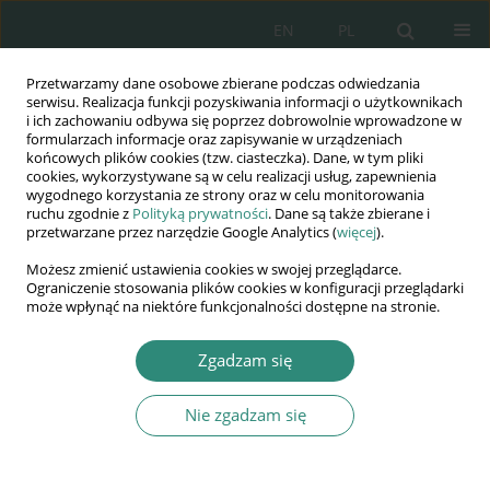
EN
PL
Przetwarzamy dane osobowe zbierane podczas odwiedzania
Wydawnictwo
serwisu. Realizacja funkcji pozyskiwania informacji o użytkownikach
i ich zachowaniu odbywa się poprzez dobrowolnie wprowadzone w
AWSGE
formularzach informacje oraz zapisywanie w urządzeniach
końcowych plików cookies (tzw. ciasteczka). Dane, w tym pliki
cookies, wykorzystywane są w celu realizacji usług, zapewnienia
Akademia Nauk Stosowanych
wygodnego korzystania ze strony oraz w celu monitorowania
WSGE
ruchu zgodnie z
Polityką prywatności
. Dane są także zbierane i
przetwarzane przez narzędzie Google Analytics (
więcej
).
im. Alcide De Gasperi
Możesz zmienić ustawienia cookies w swojej przeglądarce.
Ograniczenie stosowania plików cookies w konfiguracji przeglądarki
może wpłynąć na niektóre funkcjonalności dostępne na stronie.
Zgadzam się
KSIĄŻKA
Nie zgadzam się
BEZPIECZEŃSTWO
DUŻYCH I ŚREDNICH